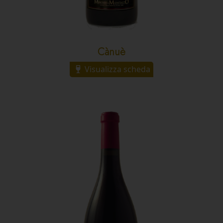
Cànuè
Visualizza scheda