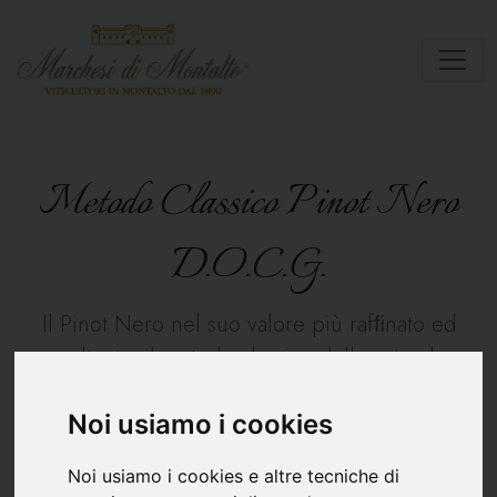
Metodo Classico Pinot Nero
D.O.C.G.
Il Pinot Nero nel suo valore più rafﬁnato ed
esaltante, il metodo classico della naturale
rifermentazione e maturazione in bottiglia, nel
caveau della cantina, per almeno 5-6 anni.
Noi usiamo i cookies
Noi usiamo i cookies e altre tecniche di