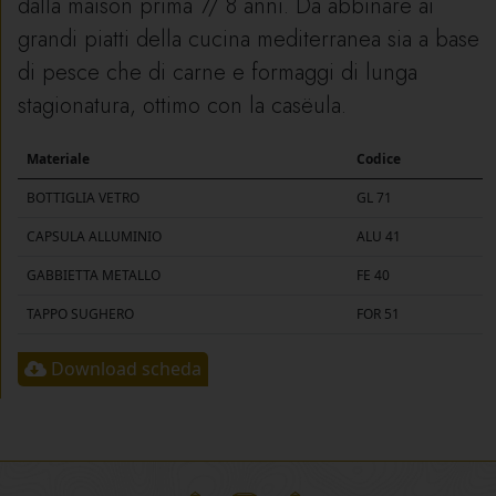
dalla maison prima 7/ 8 anni. Da abbinare ai
grandi piatti della cucina mediterranea sia a base
di pesce che di carne e formaggi di lunga
stagionatura, ottimo con la casëula.
Materiale
Codice
BOTTIGLIA VETRO
GL 71
CAPSULA ALLUMINIO
ALU 41
GABBIETTA METALLO
FE 40
TAPPO SUGHERO
FOR 51
Download scheda