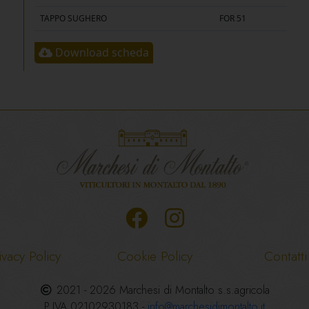
TAPPO SUGHERO
FOR 51
Download scheda
ivacy Policy
Cookie Policy
Contatti
2021 - 2026 Marchesi di Montalto s.s.agricola
P.IVA 02102930183 -
info@marchesidimontalto.it