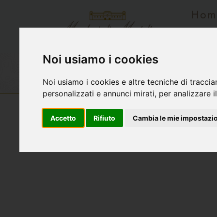
Hom
Pren
Noi usiamo i cookies
Lista vini
Pinot nero Metodo Class
Noi usiamo i cookies e altre tecniche di traccia
personalizzati e annunci mirati, per analizzare il
Accetto
Rifiuto
Cambia le mie impostazi