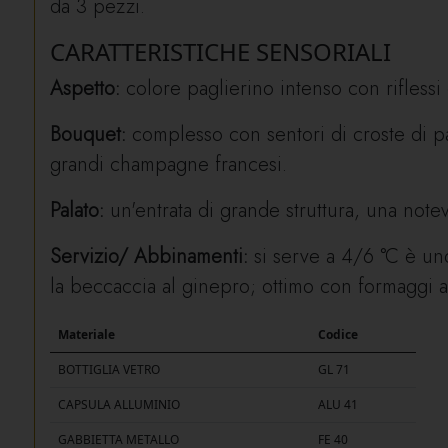
da 3 pezzi.
CARATTERISTICHE SENSORIALI
Aspetto:
colore paglierino intenso con riflessi d
Bouquet:
complesso con sentori di croste di p
grandi champagne francesi.
Palato:
un'entrata di grande struttura, una note
Servizio/ Abbinamenti:
si serve a 4/6 °C è un
la beccaccia al ginepro; ottimo con formaggi a
Materiale
Codice
BOTTIGLIA VETRO
GL 71
CAPSULA ALLUMINIO
ALU 41
GABBIETTA METALLO
FE 40