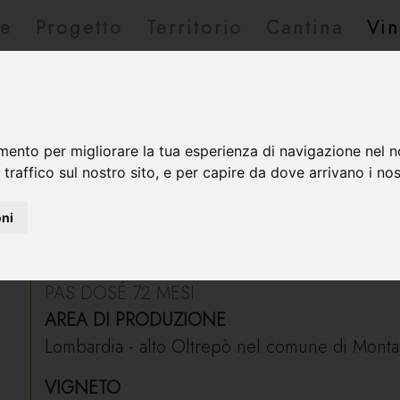
e
Progetto
Territorio
Cantina
Vin
otazioni/Contatti
ico D.O.C.G.
Natura Pas Dosé
mento per migliorare la tua esperienza di navigazione nel n
 traffico sul nostro sito, e per capire da dove arrivano i nost
oni
Natura Pas Dosé
PAS DOSÉ 72 MESI
AREA DI PRODUZIONE
Lombardia - alto Oltrepò nel comune di Montal
VIGNETO