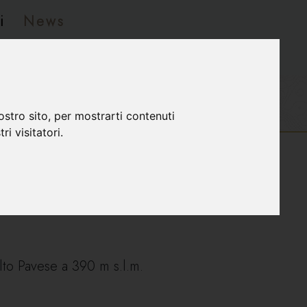
i
News
ostro sito, per mostrarti contenuti
ri visitatori.
to Pavese a 390 m s.l.m.