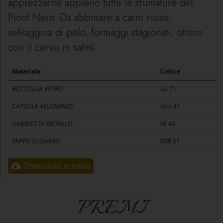
apprezzarne appieno tutte le sfumature del
Pinot Nero. Da abbinare a carni rosse,
selvaggina di pelo, formaggi stagionati, ottimo
con il cervo in salmì.
Materiale
Codice
BOTTIGLIA VETRO
GL 71
CAPSULA ALLUMINIO
ALU 41
GABBIETTA METALLO
FE 40
TAPPO SUGHERO
FOR 51
Download scheda
PREMI